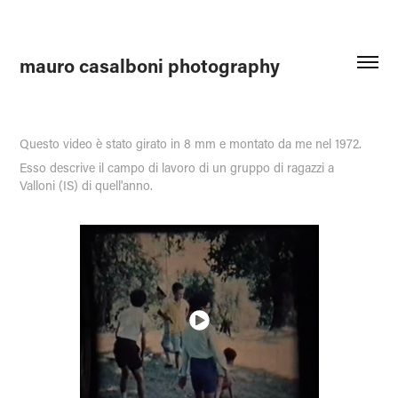
mauro casalboni photography
Questo video è stato girato in 8 mm e montato da me nel 1972.
Esso descrive il campo di lavoro di un gruppo di ragazzi a
Valloni (IS) di quell'anno.